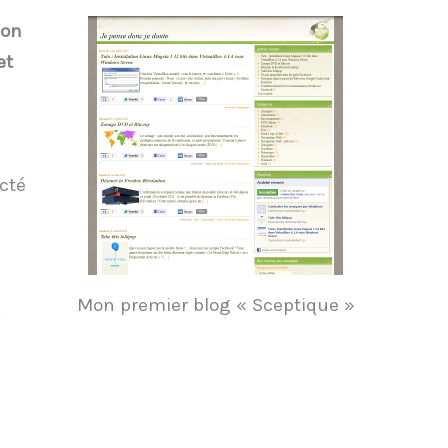
ion
et
cté
Mon premier blog « Sceptique »
,