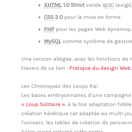
XHTML
1.0 Strict
valide
W3C
(exigé
CSS
2.0
pour la mise en forme
PHP
pour les pages Web dynamique
MySQL
comme système de gestion 
Une version allégée, avec les fonctions de r
travers de ce lien :
Pratique du design Web
.
Les Chroniques des Loups Kaï
Les bases embryonnaires d’une campagne tou
« Loup Solitaire »
, à la fois adaptation fidèl
création hérétique car adaptée au multi-jou
l’univers, les tables de création de personn
héros ayant entamé cette partie.