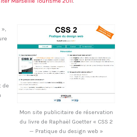
siter Marseille Tourisme 2011
.
 »,
ure
t de
n
Mon site publicitaire de réservation
du livre de Raphaël Goetter « CSS 2
— Pratique du design web »