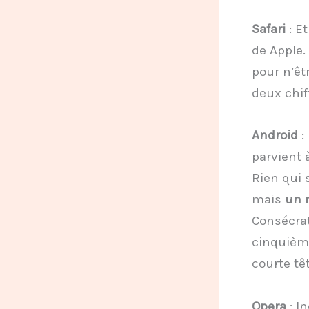
Safari
: Et
de Apple.
pour n’êt
deux chif
Android
:
parvient 
Rien qui s
mais
un n
Consécrat
cinquième
courte tê
Opera
: I