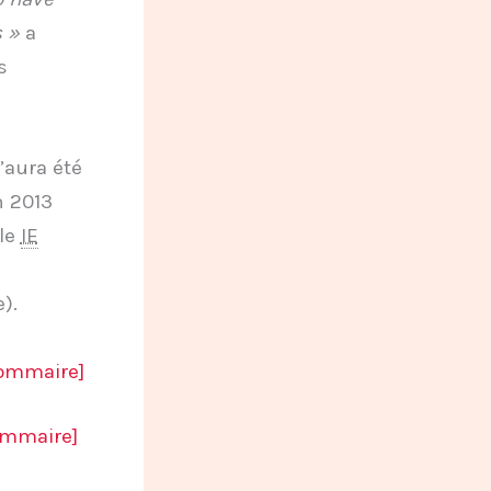
s »
a
s
’aura été
n 2013
lle
IE
).
ommaire]
ommaire]