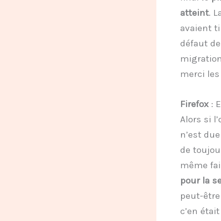
atteint
. L
avaient t
défaut de
migratio
merci les
Firefox
: E
Alors si 
n’est due
de toujou
même fair
pour la s
peut-être
c’en était