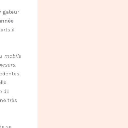
vigateur
’année
arts à
du
mobile
owsers
.
dontes,
lic
.
e de
ne très
de sa