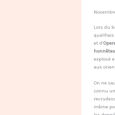
Novembre
Lors du b
qualifiais
et d’
Oper
honnêtes
explosé e
aux orien
On ne sa
connu une
recrudesc
même pour
les donné