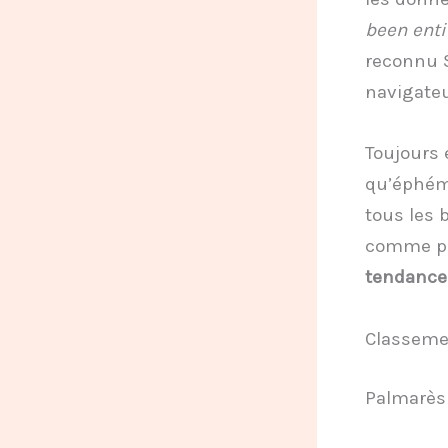
been enti
reconnu S
navigateu
Toujours e
qu’éphémè
tous les 
comme po
tendances
Classeme
Palmarès 