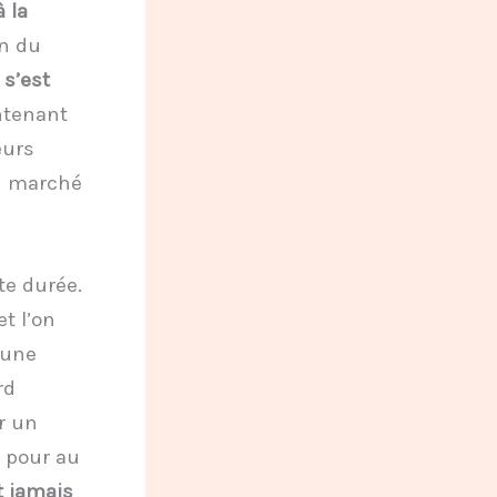
à la
on du
s’est
ntenant
eurs
n marché
te durée.
t l’on
 une
rd
r un
 pour au
t jamais