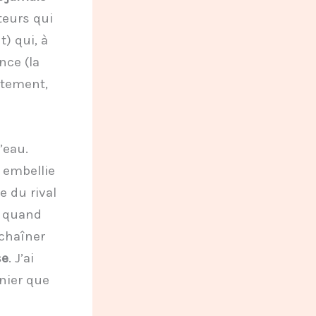
teurs qui
) qui, à
nce (la
itement,
’eau.
e embellie
e du rival
t quand
nchaîner
se
. J’ai
nier que