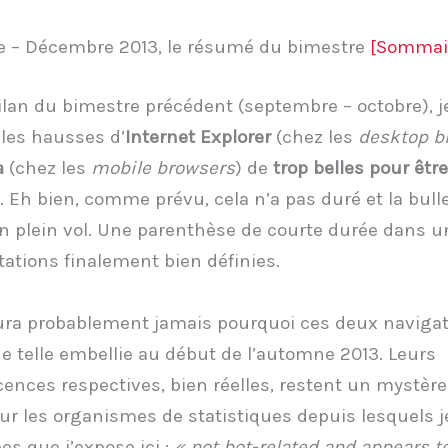
 – Décembre 2013, le résumé du bimestre
[Sommai
ilan du bimestre précédent (septembre – octobre), j
 les hausses d’
Internet Explorer
(chez les
desktop b
a
(chez les
mobile browsers
) de
trop belles pour être
. Eh bien, comme prévu, cela n’a pas duré et la bull
n plein vol. Une parenthèse de courte durée dans 
tations finalement bien définies.
ura probablement jamais pourquoi ces deux navigat
 telle embellie au début de l’automne 2013. Leurs
ences respectives, bien réelles, restent un mystère,
 les organismes de statistiques depuis lesquels j
es que j’expose ici :
« not bot-related and appears t