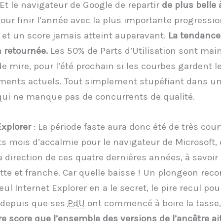
 Et le navigateur de Google de repartir
de plus belle 
pour finir l’année avec la plus importante progressi
 et un score jamais atteint auparavant.
La tendance 
 retournée.
Les 50% de Parts d’Utilisation sont mai
de mire, pour l’été prochain si les courbes gardent l
ements actuels. Tout simplement stupéfiant dans u
ui ne manque pas de concurrents de qualité.
Explorer
: La période faste aura donc été de très cour
its mois d’accalmie pour le navigateur de Microsoft, e
a direction de ces quatre dernières années, à savoir
tte et franche. Car quelle baisse ! Un plongeon reco
l Internet Explorer en a le secret, le pire recul pou
 depuis que ses
PdU
ont commencé à boire la tasse,
ire score que l’ensemble des versions de l’ancêtre ai