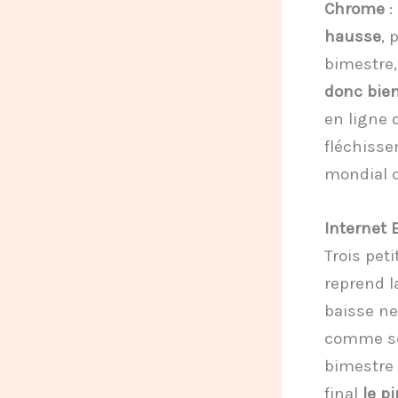
Chrome
:
hausse
, 
bimestre,
donc bien
en ligne 
fléchiss
mondial q
Internet 
Trois pet
reprend l
baisse ne
comme seu
bimestre
final
le p