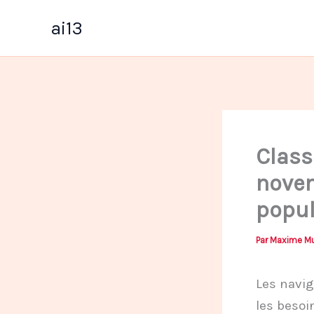
Aller
ai13
au
contenu
Class
novem
popul
Par
Maxime Mu
Les navig
les besoi