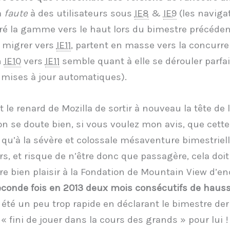
a
faute
à des utilisateurs sous
IE8
&
IE9
(les naviga
iré la gamme vers le haut lors du bimestre précédent
 migrer vers
IE11
, partent en masse vers la concurre
n
IE10
vers
IE11
semble quant à elle se dérouler parfa
 mises à jour automatiques).
t le renard de Mozilla de sortir à nouveau la tête de l
l’on se doute bien, si vous voulez mon avis, que cett
 qu’à la sévère et colossale mésaventure bimestriell
rs, et risque de n’être donc que passagère, cela doi
e bien plaisir à la Fondation de Mountain View d’e
econde fois en 2013 deux mois consécutifs de haus
 été un peu trop rapide en déclarant le bimestre der
 « fini de jouer dans la cours des grands » pour lui !