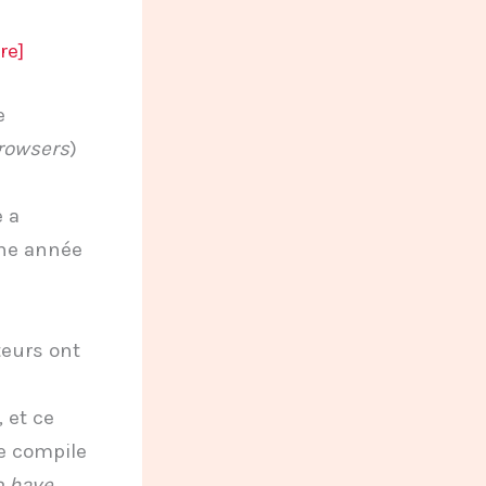
re]
e
rowsers
)
e a
une année
eurs ont
 et ce
e compile
o have